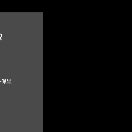
2
谷香保里