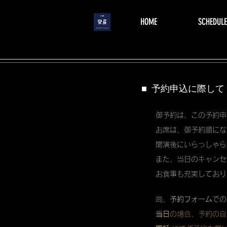
menu
HOME
SCHEDULE
■ 予約申込に際して
御予約は、この予約申
お席は、御予約順にな
開演後にいらっしゃら
また、当日のキャンセ
お食事も充実しており
尚、
予約フォーム
での
当日
の場合、予約の自