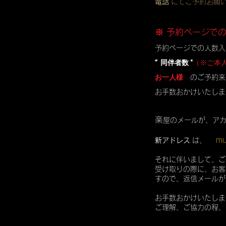
電話
にてご予約お願
※ 予約ページで
予約ページでの人数入
” 同伴者数 "
（※ご本
お一人様
のご予約来
お手数おかけいたしま
楽
屋のメールが、ア
mu
新アドレス
は、
それに伴いまして、ご
受け取りの際に、お客
すので、返信メールが
お手数おかけいたしま
ご理解、ご協力の程、