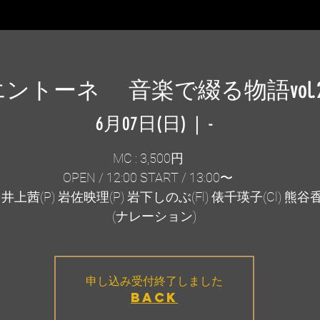
エントーネ 音楽で綴る物語vol.
6月07日(日)
  |  
-
MC : 3,500円
OPEN / 12:00 START / 13:00〜
井上茜(P) 岩佐映理(P) 岩下しのぶ(Fl) 俵千瑛子(Cl) 熊
(ナレーション)
申し込み受付終了しました
BACK