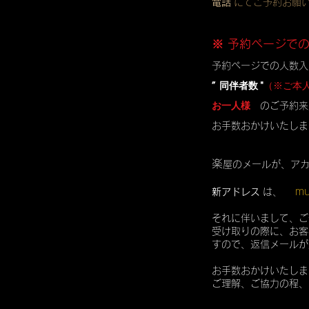
電話
にてご予約お願
※ 予約ページで
予約ページでの人数入
” 同伴者数 "
（※ご本
お一人様
のご予約来
お手数おかけいたしま
楽
屋のメールが、ア
mu
新アドレス
は、
それに伴いまして、ご
受け取りの際に、お客
すので、返信メールが
お手数おかけいたしま
ご理解、ご協力の程、