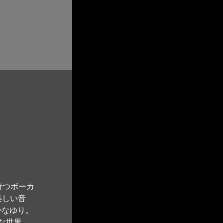
持つボーカ
く美しい音
かなゆり。
な世界。