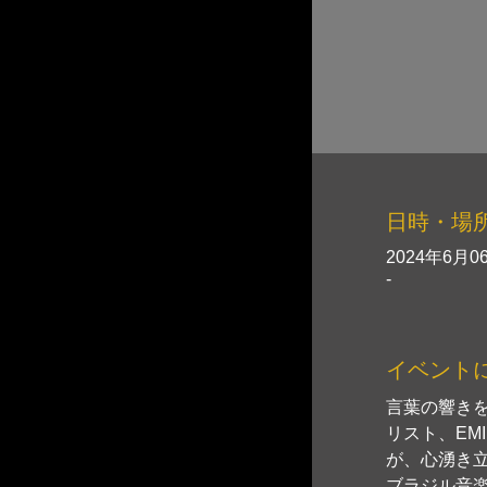
日時・場
2024年6月06
-
イベント
言葉の響きを
リスト、EMI
が、心湧き
ブラジル音