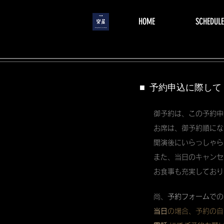
menu
HOME
SCHEDULE
■ 予約申込に際して
御予約は、この予約申
お席は、御予約順にな
開演後にいらっしゃら
また、当日のキャンセ
お食事も充実しており
尚、
予約フォーム
での
当日
の場合、予約の自