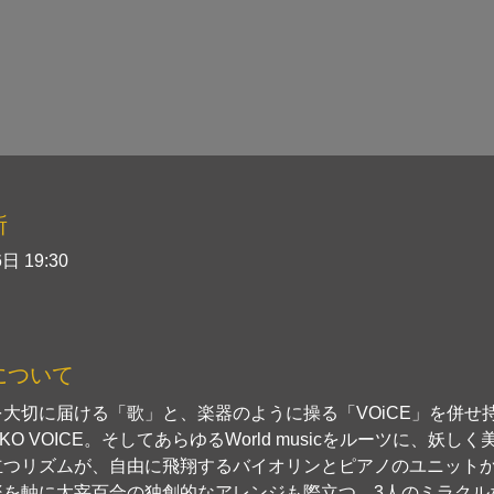
所
日 19:30
について
大切に届ける「歌」と、楽器のように操る「VOiCE」を併せ
KO VOICE。そしてあらゆるWorld musicをルーツに、妖し
立つリズムが、自由に飛翔するバイオリンとピアノのユニット
楽を軸に太宰百合の独創的なアレンジも際立つ、3人のミラクル