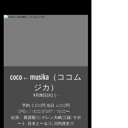
coco←musika（ココム
ジカ）
9月20日(火)
  |  
-
予約: 3,500円 当日: 4,000円
OPEN / 18:00 START / 19:00〜
出演： 梶原順(G) ゲレン大嶋(三線) サポ
ート : 目木とーる(G) 川内啓史(B)