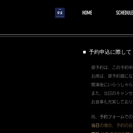
menu
HOME
SCHEDULE
■ 予約申込に際して
御予約は、この予約申
お席は、御予約順にな
開演後にいらっしゃら
また、当日のキャンセ
お食事も充実しており
尚、
予約フォーム
での
当日
の場合、予約の自