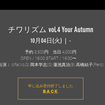
チワリズム vol.4 Your Autumn
10月04日(火)
  |  
-
予約 3,500円 当日 4,000円
OPEN / 18:00 START / 19:00〜
出演： cifa(Vo,G) 岡本学志(G) 蓮池真治(B) 高橋結子(Perc)
申し込み受付終了しました
BACK