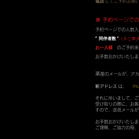
電話
にてご予約お願
※ 予約ページで
予約ページでの人数入
” 同伴者数 "
（※ご本
お一人様
のご予約来
お手数おかけいたしま
楽
屋のメールが、ア
mu
新アドレス
は、
それに伴いまして、ご
受け取りの際に、お客
すので、返信メールが
お手数おかけいたしま
ご理解、ご協力の程、