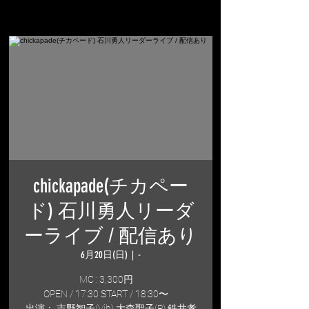
chickapade(チカペー
ド) 石川勇人リーダ
ーライブ / 配信あり
6月20日(日)
  |  
-
MC : 3,300円
OPEN / 17:30 START / 18:30〜
出演： 吉野智子(Vib) 大森聖子(P) 鉄井孝