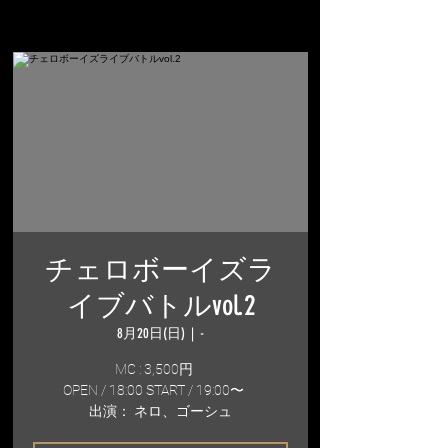
チェロボーイズラ
イブバトルvol.2
8月20日(日)
  |  
-
MC : 3,500円
OPEN / 18:00 START / 19:00〜
出演： ネロ、ゴーシュ