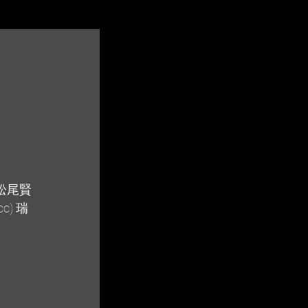
)松尾賢
c) 瑞