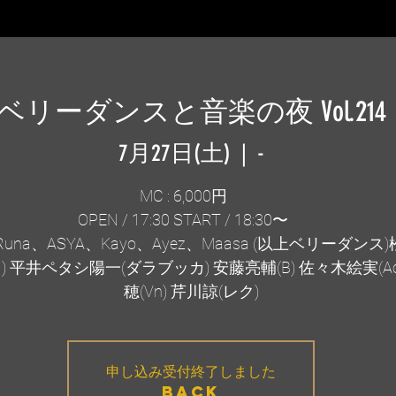
ベリーダンスと音楽の夜 Vol.214
7月27日(土)
  |  
-
MC : 6,000円
OPEN / 17:30 START / 18:30〜
una、ASYA、Kayo、Ayez、Maasa (以上ベリーダンス
) 平井ペタシ陽一(ダラブッカ) 安藤亮輔(B) 佐々木絵実(Ac
穂(Vn) 芹川諒(レク)
申し込み受付終了しました
BACK