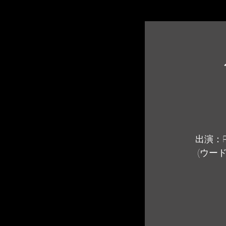
出演：R
(ウード