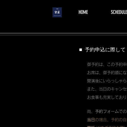
menu
HOME
SCHEDULE
■ 予約申込に際して
御予約は、この予約申
お席は、御予約順にな
開演後にいらっしゃら
また、当日のキャンセ
お食事も充実しており
尚、
予約フォーム
での
当日
の場合、予約の自