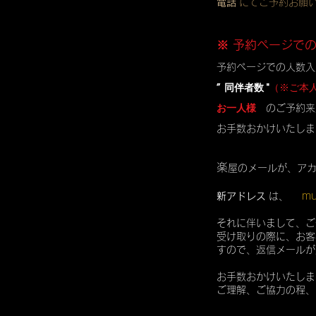
電話
にてご予約お願
※ 予約ページで
予約ページでの人数入
” 同伴者数 "
（※ご本
お一人様
のご予約来
お手数おかけいたしま
楽
屋のメールが、ア
mu
新アドレス
は、
それに伴いまして、ご
受け取りの際に、お客
すので、返信メールが
お手数おかけいたしま
ご理解、ご協力の程、