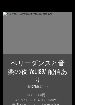
ベリーダンスと音
楽の夜 Vol.189/ 配信あ
り
8月27日(土)
  |  
-
MC : 5,500円
OPEN / 17:00 START / 18:30〜
出演：Kayra、ミスリーナゆきえ、