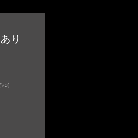
/ 配信あり
Vo)