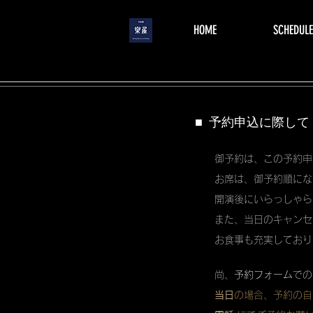
menu
HOME
SCHEDULE
■ 予約申込に際して
御予約は、この予約申
お席は、御予約順にな
開演後にいらっしゃら
また、当日のキャンセ
お食事も充実しており
尚、
予約フォーム
での
当日
の場合、予約の自