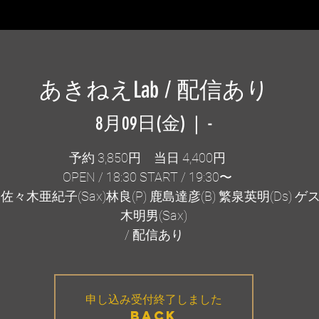
あきねえLab / 配信あり
8月09日(金)
  |  
-
予約 3,850円 当日 4,400円
OPEN / 18:30 START / 19:30〜
佐々木亜紀子(Sax)林良(P) 鹿島達彦(B) 繁泉英明(Ds) ゲ
木明男(Sax)
/ 配信あり
申し込み受付終了しました
BACK