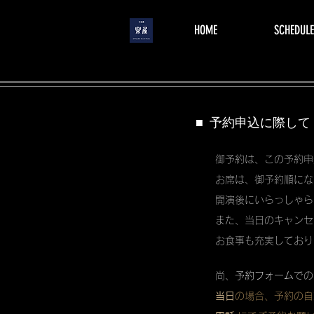
menu
HOME
SCHEDULE
■ 予約申込に際して
御予約は、この予約申
お席は、御予約順にな
開演後にいらっしゃら
また、当日のキャンセ
お食事も充実しており
尚、
予約フォーム
での
当日
の場合、予約の自