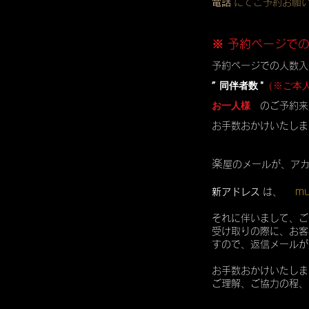
電話
にてご予約お願
※ 予約ページで
予約ページでの人数入
” 同伴者数 "
（※ご本
お一人様
のご予約来
お手数おかけいたしま
楽
屋のメールが、ア
mu
新アドレス
は、
それに伴いまして、ご
受け取りの際に、お客
すので、返信メールが
お手数おかけいたしま
ご理解、ご協力の程、