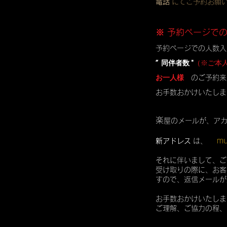
電話
にてご予約お願
※ 予約ページで
予約ページでの人数入
” 同伴者数 "
（※ご本
お一人様
のご予約来
お手数おかけいたしま
楽
屋のメールが、ア
mu
新アドレス
は、
それに伴いまして、ご
受け取りの際に、お客
すので、返信メールが
お手数おかけいたしま
ご理解、ご協力の程、