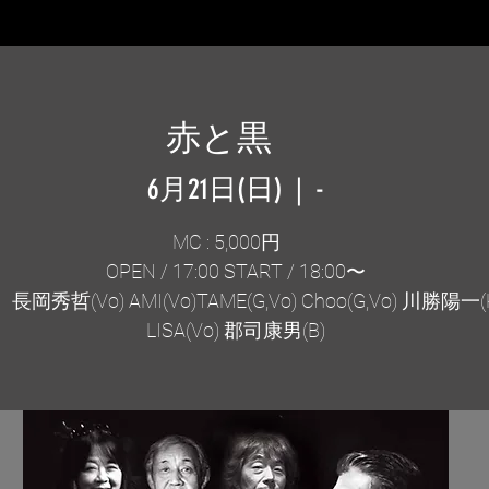
赤と黒
6月21日(日)
  |  
-
MC : 5,000円
OPEN / 17:00 START / 18:00〜
長岡秀哲(Vo) AMI(Vo)TAME(G,Vo) Choo(G,Vo) 川勝陽一(
LISA(Vo) 郡司康男(B)