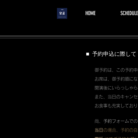
menu
HOME
SCHEDULE
■ 予約申込に際して
御予約は、この予約申
お席は、御予約順にな
開演後にいらっしゃら
また、当日のキャンセ
お食事も充実しており
尚、
予約フォーム
での
当日
の場合、予約の自