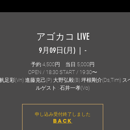
アゴカコ LIVE
9月09日(月)
  |  
-
予約 4,500円 当日 5,000円
OPEN / 18:30 START / 19:30〜
帆足彩(Vn) 進藤克己(P) 大野弘毅(B) 坪根剛介(Ds,Tim) 
ルゲスト : 石井一孝(Vo)
申し込み受付終了しました
BACK