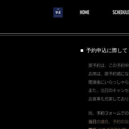
menu
HOME
SCHEDULE
■ 予約申込に際して
御予約は、この予約申
お席は、御予約順にな
開演後にいらっしゃら
また、当日のキャンセ
お食事も充実しており
尚、
予約フォーム
での
当日
の場合、予約の自