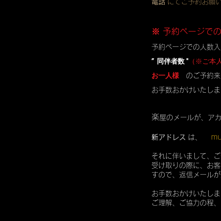
電話
にてご予約お願
※ 予約ページで
予約ページでの人数入
” 同伴者数 "
（※ご本
お一人様
のご予約来
お手数おかけいたしま
楽
屋のメールが、ア
mu
新アドレス
は、
それに伴いまして、ご
受け取りの際に、お客
すので、返信メールが
お手数おかけいたしま
ご理解、ご協力の程、