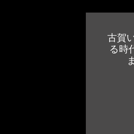
古賀い
る時代