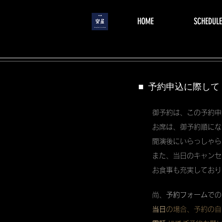
menu
HOME
SCHEDULE
■ 予約申込に際して
御予約は、この予約申
お席は、御予約順にな
開演後にいらっしゃら
また、当日のキャンセ
お食事も充実しており
尚、
予約フォーム
での
当日
の場合、予約の自