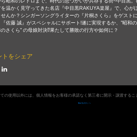
から昭和のレトロまで、時代の息づかいが共存する街~中目黒。
を温かく見守ってきた名店『中目黒RAKUYA楽屋』で、心が
ませんか？シンガーソングライターの『片桐さくら』をゲスト
『佐藤 誠』がスペシャルにサポート!遂に実現するか、”昭和のい
令和のさくら” の母娘対決⁉果たして勝敗の行方や如何に？
ントをシェア
しての使用以外には、個人情報をお客様の承諾なく第三者に開示・譲渡するこ
Tel ● 丸ボタン へ