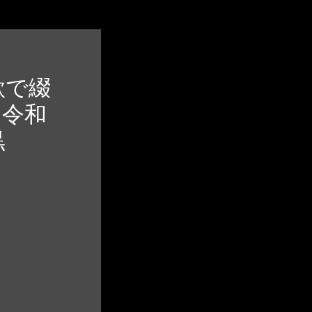
歌で綴
ら令和
黒