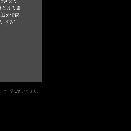
行き交う
ほどける週
に迎え情熱
ずみ” 
とは一切ございません。