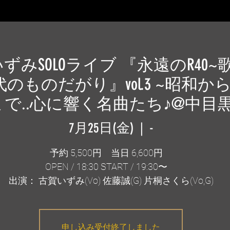
ずみSOLOライブ 『永遠のR40~
のものだがり』vol.3 ~昭和か
まで..心に響く名曲たち♪@中目
7月25日(金)
  |  
-
予約 5,500円 当日 6,600円
OPEN / 18:30 START / 19:30〜
出演： 古賀いずみ(Vo) 佐藤誠(G) 片桐さくら(Vo,G)
申し込み受付終了しました