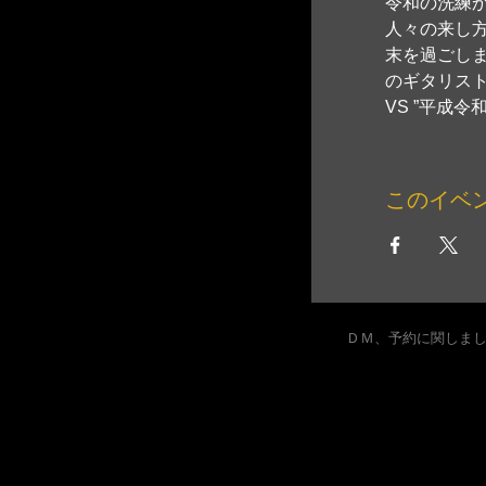
令和の洗練
人々の来し方
末を過ごし
のギタリスト
VS ”平成
このイベ
ＤＭ、予約に関しま