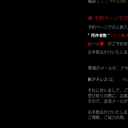
電話
にてご予約お願
※ 予約ページで
予約ページでの人数入
” 同伴者数 "
（※ご本
お一人様
のご予約来
お手数おかけいたしま
楽
屋のメールが、ア
mu
新アドレス
は、
それに伴いまして、ご
受け取りの際に、お客
すので、返信メールが
お手数おかけいたしま
ご理解、ご協力の程、